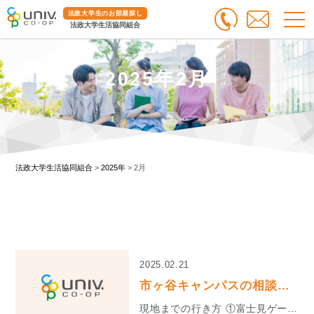
法政大学生のお部屋探し
法政大学生活協同組合
2025年2月
法政大学生活協同組合
>
2025年
>
2月
2025.02.21
市ヶ谷キャンパスの相談会への道順
現地までの行き方 ①富士見ゲート正門を右に ②門を入って右にまっすぐ進む ③左...