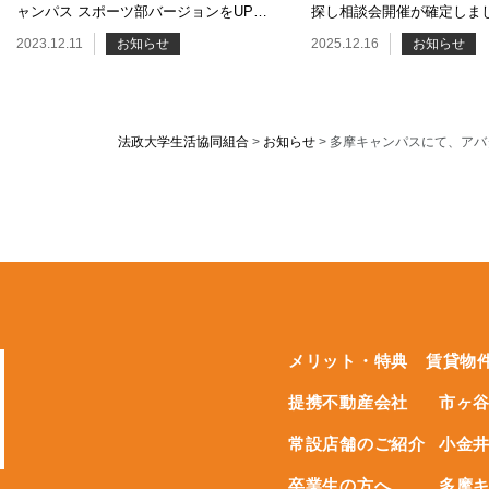
ャンパス スポーツ部バージョンをUPし
探し相談会開催が確定しま
ました。
2023.12.11
お知らせ
2025.12.16
お知らせ
法政大学生活協同組合
>
お知らせ
>
多摩キャンパスにて、アバ
メリット・特典
賃貸物
提携不動産会社
市ヶ
常設店舗のご紹介
小金
卒業生の方へ
多摩