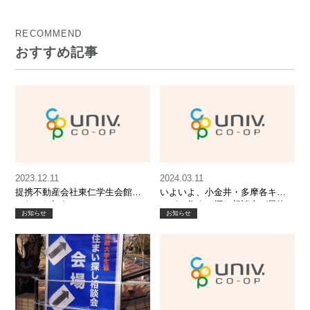
たします。
RECOMMEND
おすすめ記事
2023.12.11
2024.03.11
提携不動産会社東仁学生会館様
いよいよ、小金井・多摩各キャ
からのお知らせ
ンパス住まい探し相談会が最終
お知らせ
お知らせ
日となります！