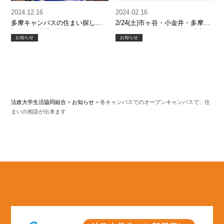
2024.12.16
2024.02.16
多摩キャンパスの住まい探し相
2/24(土)市ヶ谷・小金井・多摩各
談会にご来場の皆様へ
キャンパスにて住まい探し相談
お知らせ
お知らせ
会を開催します！
法政大学生活協同組合
>
お知らせ
>
各キャンパスでのオープンキャンパスで、住
まいの相談が出来ます